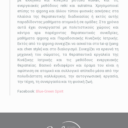
με ελληνικά και κινέζικα βότανα καθώς και τις
ενεργειακές μεθόδους reiki και sutratma. Χρησιμοποιεί
επίσης το qigong και άλλου τύπου φυσικές ασκήσεις στα
πλαίσια της θεραπευτικής διαδικασίας ή εκτός αυτής
παραδίδοντας μαθήματα ατομικά ή σε ομάδες. Στα χρόνια
αυτά έχει συνεργαστεί με πολιτιστικούς χώρους και
κέντρα spa παρέχοντας θεραπευτικές συνεδρίες,
μαθήματα qigong και Παραδοσιακής Κινεζικής Ιατρικής.
Εκτός από το qigong συνεχίζει να ασκείται στο tai-qi (yang
και chen style) και στο διαλογισμό. Συνεχίζει να ερευνά τη
μηχανική του σώματος, τα θεραπευτικά εργαλεία της
Κινέζικης Ιατρικής και τις μεθόδους ενεργειακής
θεραπείας. Βασικό ενδιαφέρον και όραμα του είναι η
αφύπνιση σε ατομικό και συλλογικό επίπεδο μέσα από την
πολυδιάστατη καλλιέργεια, την αυτογνωσιακή εργασία,
την τέχνη, τη συνεργασία και τη φυσική ζωή.
Facebook:
Blue-Green Spirit