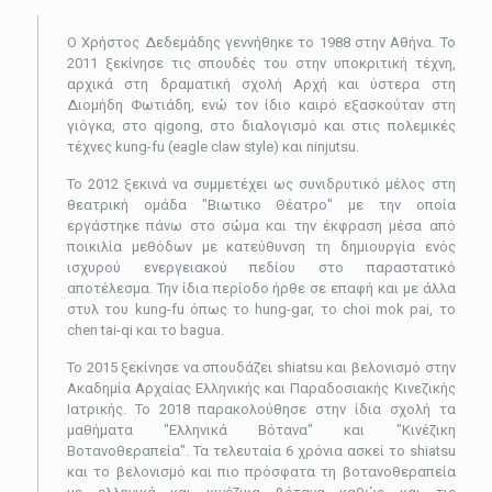
Ο Χρήστος Δεδεμάδης γεννήθηκε το 1988 στην Αθήνα. Το
2011 ξεκίνησε τις σπουδές του στην υποκριτική τέχνη,
αρχικά στη δραματική σχολή Αρχή και ύστερα στη
Διομήδη Φωτιάδη, ενώ τον ίδιο καιρό εξασκούταν στη
γιόγκα, στο qigong, στο διαλογισμό και στις πολεμικές
τέχνες kung-fu (eagle claw style) και ninjutsu.
Το 2012 ξεκινά να συμμετέχει ως συνιδρυτικό μέλος στη
θεατρική ομάδα "Βιωτικο Θέατρο" με την οποία
εργάστηκε πάνω στο σώμα και την έκφραση μέσα από
ποικιλία μεθόδων με κατεύθυνση τη δημιουργία ενός
ισχυρού ενεργειακού πεδίου στο παραστατικό
αποτέλεσμα. Την ίδια περίοδο ήρθε σε επαφή και με άλλα
στυλ του kung-fu όπως το hung-gar, το choi mok pai, το
chen tai-qi και το bagua.
Το 2015 ξεκίνησε να σπουδάζει shiatsu και βελονισμό στην
Ακαδημία Αρχαίας Ελληνικής και Παραδοσιακής Κινεζικής
Ιατρικής. Το 2018 παρακολούθησε στην ίδια σχολή τα
μαθήματα "Ελληνικά Βότανα" και "Κινέζικη
Βοτανοθεραπεία". Τα τελευταία 6 χρόνια ασκεί το shiatsu
και το βελονισμό και πιο πρόσφατα τη βοτανοθεραπεία