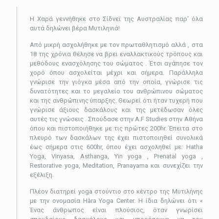
Η Χαρά γεννήθηκε στο Σίδνεϊ της Αυστραλίας παρ' όλα
αυτά δηλώνει βέρα Μυτιληνιά!
Από μικρή ασχολήθηκε με τον πρωταθλητισμό αλλά , στα
18 της χρόνια θέλησε να βρει εναλλακτικούς τρόπους και
μεθόδους ενασχόλησης του σώματος . Έτσι αγάπησε τον
χορό όπου ασχολείται μέχρι και σήμερα. Παράλληλα
γνώρισε την γιόγκα μέσα από την οποία, γνώρισε τις
δυνατότητες και το μεγαλείο του ανθρώπινου σώματος
και της ανθρώπινης ύπαρξης. Θεωρεί ότι ήταν τυχερή που
γνώρισε άξιους δασκάλους και της μετέδωσαν όλες
αυτές τις γνώσεις . Σπούδασε στην A.F Studies στην Αθήνα
όπου και πιστοποιήθηκε με τις πρώτες 200hr. Έπειτα στο
πλευρό των δασκάλων της έχει πιστοποιηθεί συνολικά
έως σήμερα στις 600hr, όπου έχει ασχοληθεί με: Hatha
Yoga, Vinyasa, Asthanga, Yin yoga , Prenatal yoga ,
Restorative yoga, Meditation, Pranayama και συνεχίζει την
εξέλιξη.
Πλέον διατηρεί yoga στούντιο στο κέντρο της Μυτιλήνης
με την ονομασία Hàra Yoga Center. Η ίδια δηλώνει ότι «
Ένας άνθρωπος είναι πλούσιος, όταν γνωρίσει